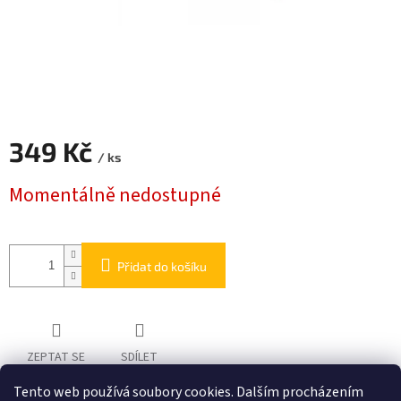
349 Kč
/ ks
Měrná
Momentálně nedostupné
cena:
Přidat do košíku
ZEPTAT SE
SDÍLET
Tento web používá soubory cookies. Dalším procházením