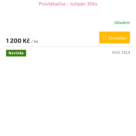
Provlékačka - tulipán 30ks
Skladem
Do košíku
1 200 Kč
/ ks
Kód:
1614
Novinka