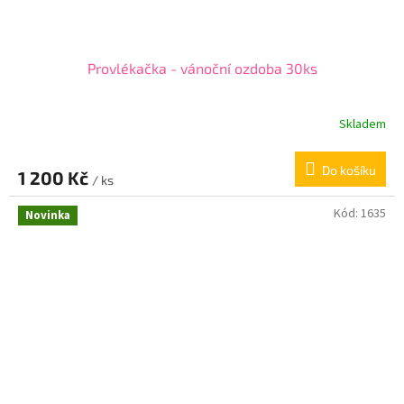
Provlékačka - vánoční ozdoba 30ks
Skladem
Do košíku
1 200 Kč
/ ks
Kód:
1635
Novinka