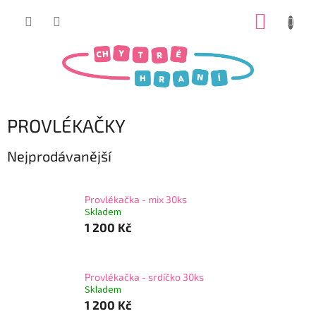
Přejít
NÁKUP
na
obsah
KOŠÍK
PROVLÉKAČKY
Nejprodávanější
Provlékačka - mix 30ks
Skladem
1 200 Kč
Provlékačka - srdíčko 30ks
Skladem
1 200 Kč