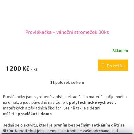
Provlékačka - vánoční stromeček 30ks
Skladem
Do košíku
1 200 Kč
/ ks
11
položek celkem
O
v
l
Provlékačky jsou vyrobené z plsti, netradičního materiálu příjemného
á
na omak, a jsou původně navržené k
polytechnické výchově
v
d
mateřských a základních školách. Stejně tak je s dětmi
a
můžete
provlékat i doma
.
c
í
Jedná se o aktivitu, která je
prvním bezpečným setkáním dětí se
p
šitím
. Nepotřebují jehlu, nemusí se trápit se zašmodrchanou nití.