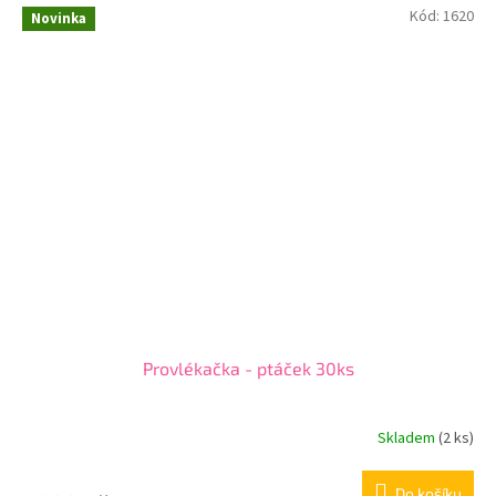
Kód:
1620
Novinka
Provlékačka - ptáček 30ks
Skladem
(2 ks)
Do košíku