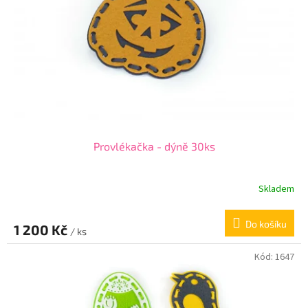
Provlékačka - dýně 30ks
Skladem
Do košíku
1 200 Kč
/ ks
Kód:
1647