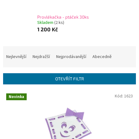
Provlékačka - ptáček 30ks
Skladem
(2 ks)
1 200 Kč
Ř
a
Nejlevnější
Nejdražší
Nejprodávanější
Abecedně
z
e
n
OTEVŘÍT FILTR
í
p
V
Kód:
1623
r
Novinka
ý
o
p
d
i
u
s
k
p
t
r
ů