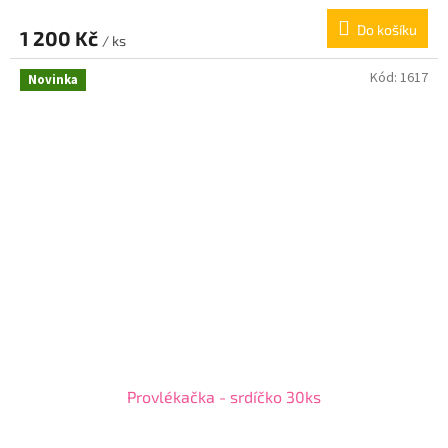
Do košíku
1 200 Kč
/ ks
Kód:
1617
Novinka
Provlékačka - srdíčko 30ks