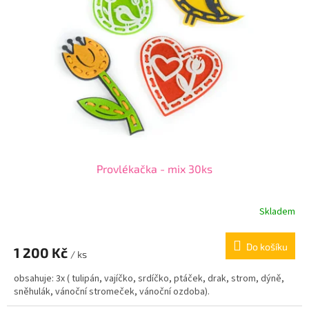
Provlékačka - mix 30ks
Skladem
Do košíku
1 200 Kč
/ ks
obsahuje: 3x ( tulipán, vajíčko, srdíčko, ptáček, drak, strom, dýně,
sněhulák, vánoční stromeček, vánoční ozdoba).