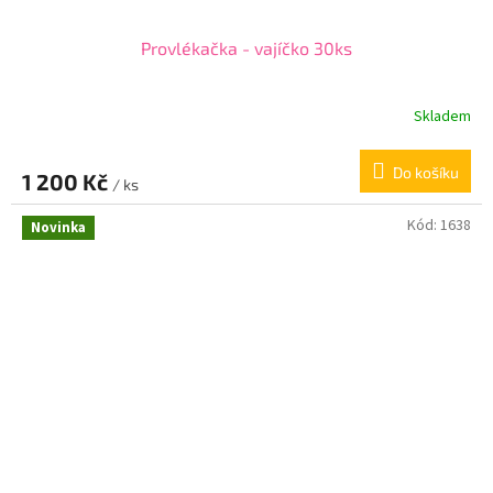
Provlékačka - vajíčko 30ks
Skladem
Do košíku
1 200 Kč
/ ks
Kód:
1638
Novinka