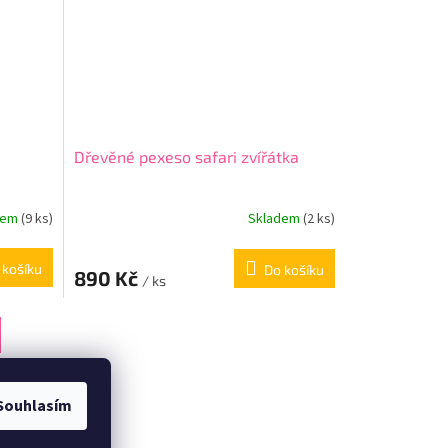
Dřevěné pexeso safari zvířátka
dem
(9 ks)
Skladem
(2 ks)
 košíku
Do košíku
890 Kč
/ ks
Souhlasím