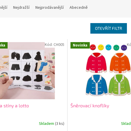
nější
Nejdražší
Nejprodávanější
Abecedně
OTEVŘÍT FILTR
Kód:
CH005
K
nka
Novinka
a stíny a lotto
Šněrovací knoflíky
Skladem
(3 ks)
Skla