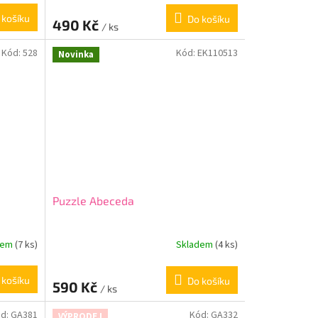
 košíku
Do košíku
490 Kč
/ ks
Kód:
528
Kód:
EK110513
Novinka
Puzzle Abeceda
dem
(7 ks)
Skladem
(4 ks)
 košíku
Do košíku
590 Kč
/ ks
d:
GA381
Kód:
GA332
VÝPRODEJ