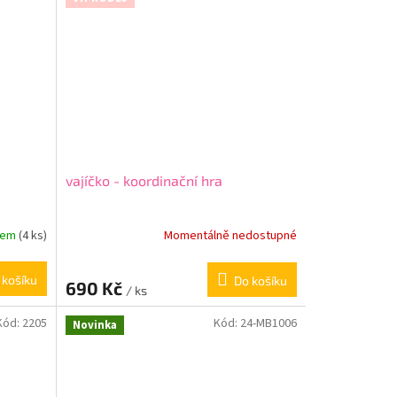
vajíčko - koordinační hra
dem
(4 ks)
Momentálně nedostupné
 košíku
Do košíku
690 Kč
/ ks
Kód:
2205
Kód:
24-MB1006
Novinka