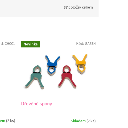
37
položek celkem
ód:
CH001
Kód:
GA384
Novinka
Dřevěné spony
dem
(2 ks)
Skladem
(2 ks)