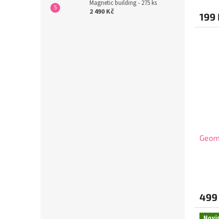
Magnetic building - 275 ks
2 490 Kč
199
Geome
499
Novi