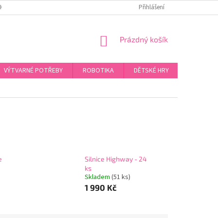
H ÚDAJŮ
Přihlášení
NÁKUPNÍ
Prázdný košík
KOŠÍK
VÝTVARNÉ POTŘEBY
ROBOTIKA
DĚTSKÉ HRY
PROVLÉK
e
Silnice Highway - 24
ks
Skladem
(51 ks)
1 990 Kč