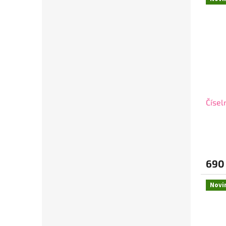
Čísel
690
Novi