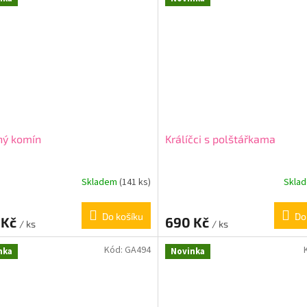
ný komín
Králíčci s polštářkama
Skladem
(141 ks)
Skla
Do košíku
Do
 Kč
690 Kč
/ ks
/ ks
Kód:
GA494
nka
Novinka