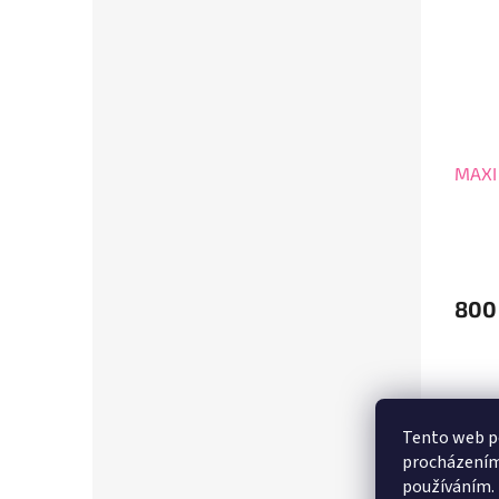
MAXI
800
Tento web po
procházením 
používáním.