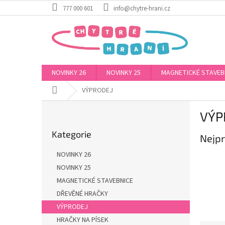
Přejít
777 000 601
info@chytre-hrani.cz
na
obsah
NOVINKY 26
NOVINKY 25
MAGNETICKÉ STAVEB
Domů
VÝPRODEJ
P
VÝP
o
Přeskočit
s
Kategorie
kategorie
Nejpr
t
r
NOVINKY 26
a
NOVINKY 25
n
MAGNETICKÉ STAVEBNICE
n
í
DŘEVĚNÉ HRAČKY
p
VÝPRODEJ
a
HRAČKY NA PÍSEK