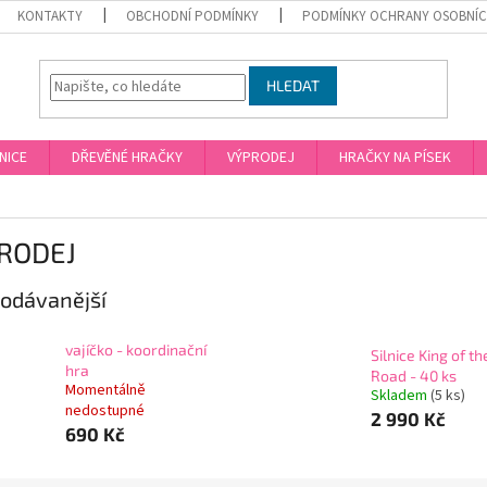
KONTAKTY
OBCHODNÍ PODMÍNKY
PODMÍNKY OCHRANY OSOBNÍC
HLEDAT
NICE
DŘEVĚNÉ HRAČKY
VÝPRODEJ
HRAČKY NA PÍSEK
RODEJ
odávanější
vajíčko - koordinační
Silnice King of th
hra
Road - 40 ks
Momentálně
Skladem
(5 ks)
nedostupné
2 990 Kč
690 Kč