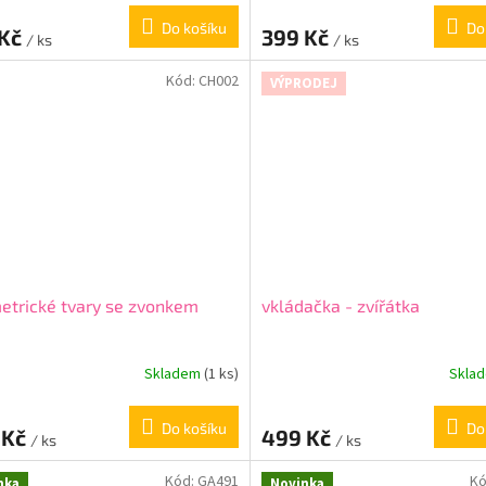
Do košíku
Do
 Kč
399 Kč
/ ks
/ ks
Kód:
CH002
VÝPRODEJ
trické tvary se zvonkem
vkládačka - zvířátka
Skladem
(1 ks)
Skla
Do košíku
Do
 Kč
499 Kč
/ ks
/ ks
Kód:
GA491
Kó
nka
Novinka