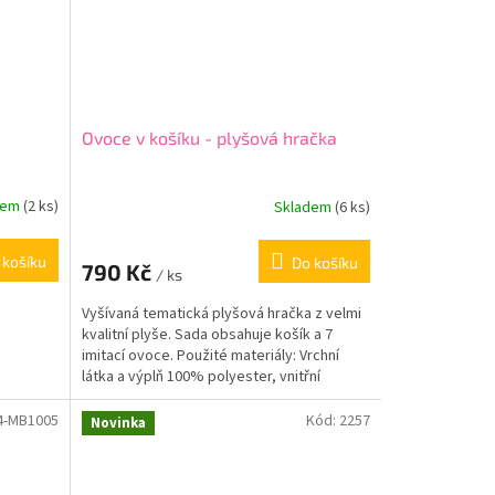
Ovoce v košíku - plyšová hračka
dem
(2 ks)
Skladem
(6 ks)
 košíku
Do košíku
790 Kč
/ ks
Vyšívaná tematická plyšová hračka z velmi
kvalitní plyše. Sada obsahuje košík a 7
imitací ovoce. Použité materiály: Vrchní
látka a výplň 100% polyester, vnitřní
výztuže košíku -...
4-MB1005
Kód:
2257
Novinka