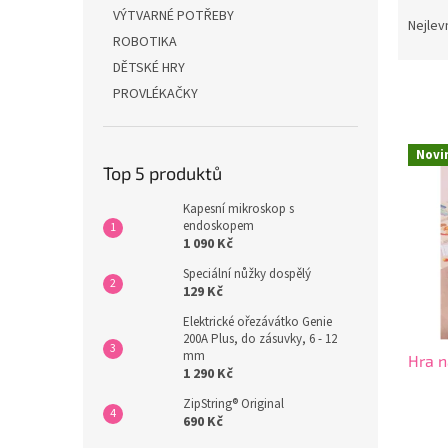
Ř
n
VÝTVARNÉ POTŘEBY
a
e
Nejlev
ROBOTIKA
z
l
e
DĚTSKÉ HRY
n
PROVLÉKAČKY
í
p
V
r
Novi
ý
Top 5 produktů
o
p
d
i
Kapesní mikroskop s
u
endoskopem
s
k
1 090 Kč
p
t
r
Speciální nůžky dospělý
ů
129 Kč
o
d
Elektrické ořezávátko Genie
200A Plus, do zásuvky, 6 - 12
u
mm
Hra n
k
1 290 Kč
t
ZipString® Original
ů
690 Kč