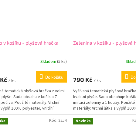
o v košíku - plyšová hračka
Zelenina v košíku - plyšová 
Skladem
(5 ks)
Skla
Do košíku
Do
 Kč
790 Kč
/ ks
/ ks
ná tematická plyšová hračka z velmi
Vyšívaná tematická plyšová hračka
ní plyše. Sada obsahuje košík a 7
kvalitní plyše. Sada obsahuje košík
í pečiva. Použité materiály: Vrchní
imitací zeleniny a 1 houby. Použité
a výplň 100% polyester, vnitřní
materiály: Vrchní látka a výplň 100
e košíku...
polyester, vnitřní...
Kód:
2254
K
nka
Novinka