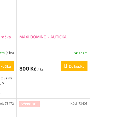
hračka
MAXI DOMINO - AUTÍČKA
dem
(5 ks)
Skladem
 košíku
Do košíku
800 Kč
/ ks
 z velmi
, 6
%
ód:
73472
Kód:
73408
VÝPRODEJ