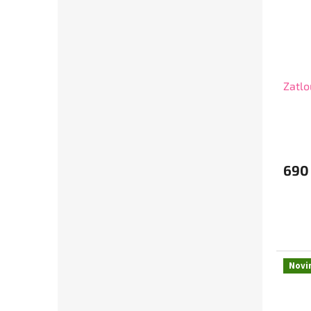
Zatl
690
Novi