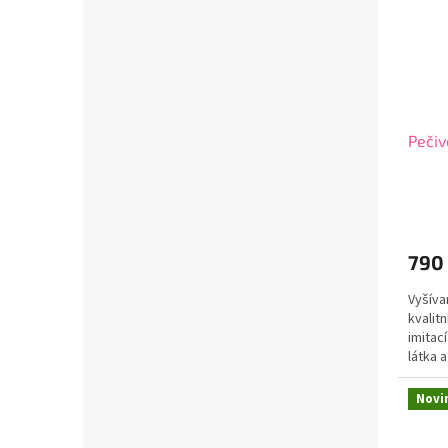
Pečiv
790
Vyšíva
kvalit
imitac
látka 
výztuž
Novi