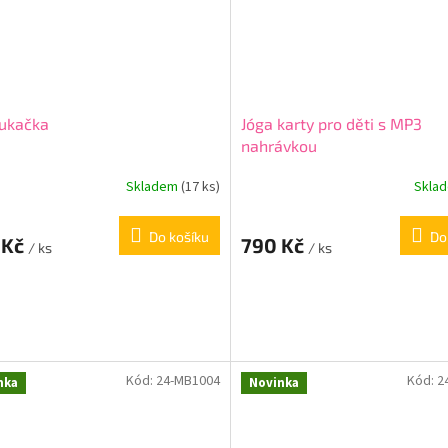
oukačka
Jóga karty pro děti s MP3
nahrávkou
Skladem
(17 ks)
Skla
Do košíku
Do
 Kč
790 Kč
/ ks
/ ks
Kód:
24-MB1004
Kód:
2
nka
Novinka