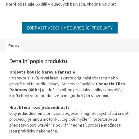
které obsahuje 66 dílů v duhových barvách. Vhodné od 3 let.
ZOBRAZIT VŠECHNY SOUVISEJÍCÍ PRODUKTY
Popis
Detailní popis produktu
Objevte kouzlo barev a fantazie
Postavte si svůj první hrad, zkuste originální obrazce nebo
prostě tvořte podle nálady. Startovací balíček
Connetix Tiles
Rainbow (60 ks)
je ideální volbou pro kluky, holky i dospělé,
kteří chtějí vstoupit do světa magnetických stavebnic.
Hra, která rozvíjí dovednosti
Díky jednoduchému principu spojování magnetických dílků si děti
procvičují jemnou motoriku, logické myšlení i prostorovou
představivost. Stavění a bourání neomrzí, protože možnosti
jsou prakticky nekonečné.