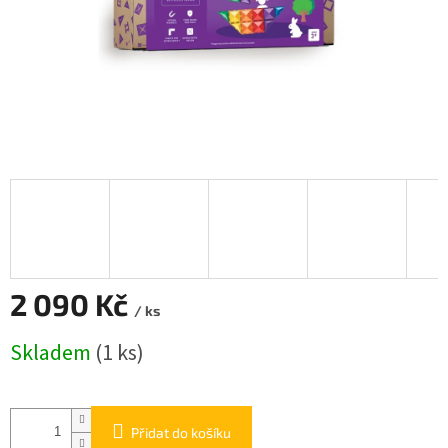
2 090 Kč
/ ks
Měrná
Skladem
(1 ks)
cena:
Přidat do košíku