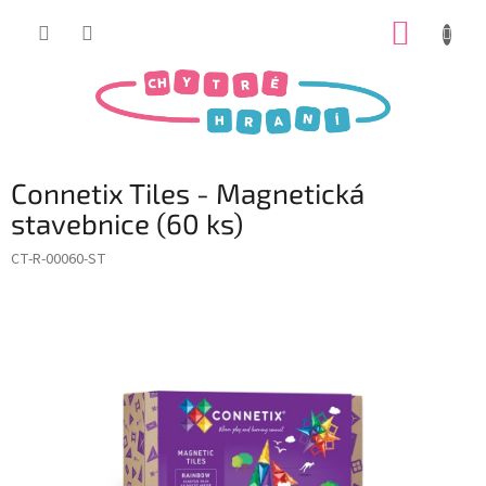
Přejít
NÁKUP
na
obsah
KOŠÍK
Connetix Tiles - Magnetická
stavebnice (60 ks)
CT-R-00060-ST