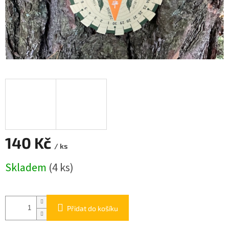
140 Kč
/ ks
Měrná
Skladem
(4 ks)
cena:
Přidat do košíku