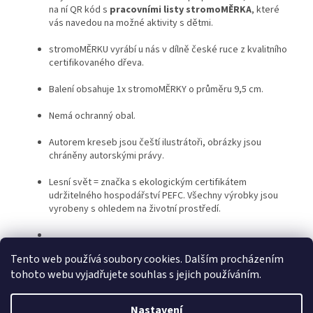
na ní QR kód s
pracovními listy stromoMĚRKA
, které
vás navedou na možné aktivity s dětmi.
stromoMĚRKU vyrábí u nás v dílně české ruce z kvalitního
certifikovaného dřeva.
Balení obsahuje 1x stromoMĚRKY o průměru 9,5 cm.
Nemá ochranný obal.
Autorem kreseb jsou čeští ilustrátoři, obrázky jsou
chráněny autorskými právy.
Lesní svět = značka s ekologickým certifikátem
udržitelného hospodářství PEFC. Všechny výrobky jsou
vyrobeny s ohledem na životní prostředí.
Tento web používá soubory cookies. Dalším procházením
tohoto webu vyjadřujete souhlas s jejich používáním.
Z
á
Nastavení