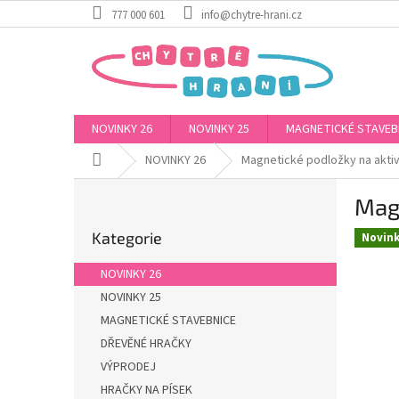
Přejít
777 000 601
info@chytre-hrani.cz
na
obsah
NOVINKY 26
NOVINKY 25
MAGNETICKÉ STAVEB
Domů
NOVINKY 26
Magnetické podložky na aktivi
P
Magn
o
Přeskočit
s
Kategorie
kategorie
Novin
t
r
NOVINKY 26
a
NOVINKY 25
n
MAGNETICKÉ STAVEBNICE
n
í
DŘEVĚNÉ HRAČKY
p
VÝPRODEJ
a
HRAČKY NA PÍSEK