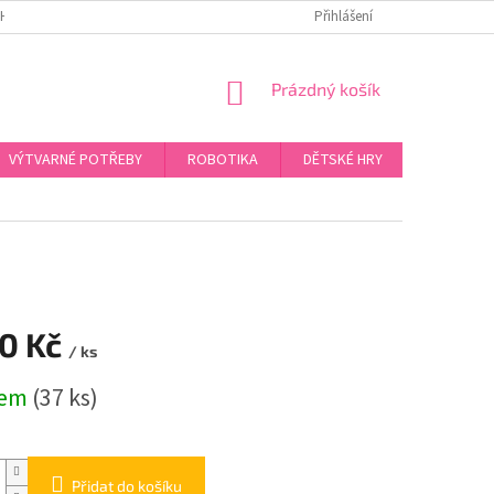
H ÚDAJŮ
Přihlášení
NÁKUPNÍ
Prázdný košík
KOŠÍK
VÝTVARNÉ POTŘEBY
ROBOTIKA
DĚTSKÉ HRY
PROVLÉK
90 Kč
/ ks
dem
(37 ks)
Přidat do košíku