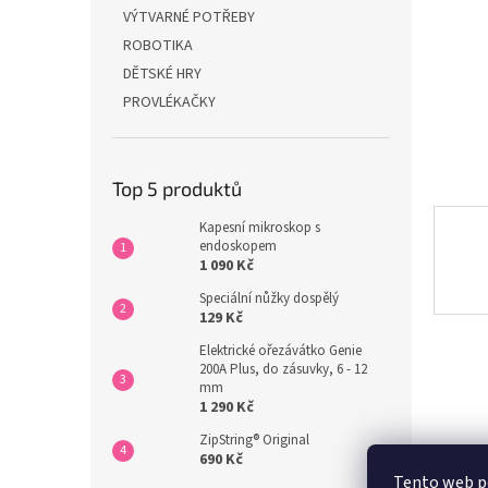
n
VÝTVARNÉ POTŘEBY
e
ROBOTIKA
l
DĚTSKÉ HRY
PROVLÉKAČKY
Top 5 produktů
Kapesní mikroskop s
endoskopem
1 090 Kč
Speciální nůžky dospělý
129 Kč
Elektrické ořezávátko Genie
200A Plus, do zásuvky, 6 - 12
mm
1 290 Kč
ZipString® Original
690 Kč
Tento web po