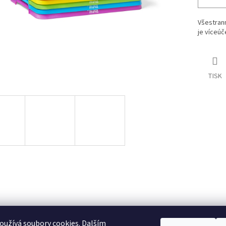
Všestran
je víceúč
TISK
užívá soubory cookies. Dalším