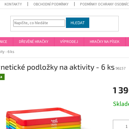
KONTAKTY
OBCHODNÍ PODMÍNKY
PODMÍNKY OCHRANY OSOBNÍC
HLEDAT
NICE
DŘEVĚNÉ HRAČKY
VÝPRODEJ
HRAČKY NA PÍSEK
ty - 6 ks
etické podložky na aktivity - 6 ks
96157
ka
1 3
Měrná
Skla
cena: