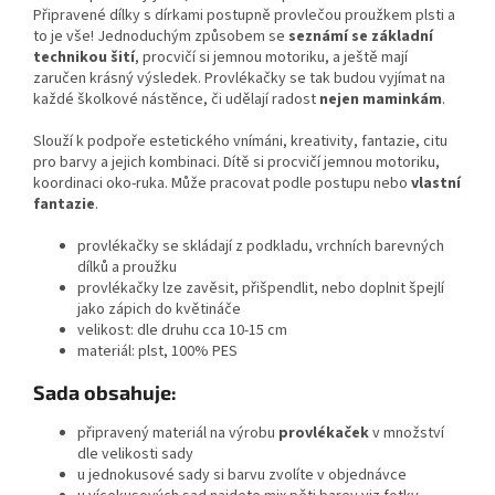
Připravené dílky s dírkami postupně provlečou proužkem plsti a
to je vše! Jednoduchým způsobem se
seznámí se základní
technikou šití
, procvičí si jemnou motoriku, a ještě mají
zaručen krásný výsledek. Provlékačky se tak budou vyjímat na
každé školkové nástěnce, či udělají radost
nejen maminkám
.
Slouží k podpoře estetického vnímáni, kreativity, fantazie, citu
pro barvy a jejich kombinaci. Dítě si procvičí jemnou motoriku,
koordinaci oko-ruka. Může pracovat podle postupu nebo
vlastní
fantazie
.
provlékačky se skládají z podkladu, vrchních barevných
dílků a proužku
provlékačky lze zavěsit, přišpendlit, nebo doplnit špejlí
jako zápich do květináče
velikost: dle druhu cca 10-15 cm
materiál: plst, 100% PES
Sada obsahuje:
připravený materiál na výrobu
provlékaček
v množství
dle velikosti sady
u jednokusové sady si barvu zvolíte v objednávce