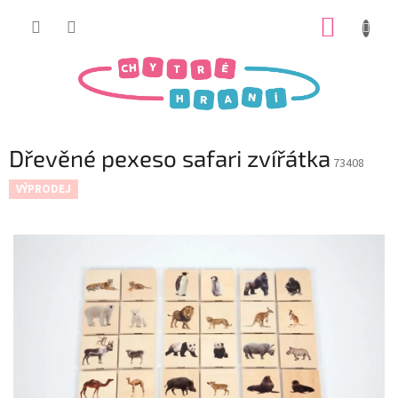
Přejít
NÁKUP
na
obsah
KOŠÍK
Dřevěné pexeso safari zvířátka
73408
VÝPRODEJ