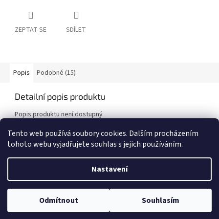
ZEPTAT SE
SDÍLET
Popis
Podobné (15)
Detailní popis produktu
Popis produktu není dostupný
Tento web používá soubory cookies. Dalším procházením
tohoto webu vyjadřujete souhlas s jejich používáním.
Z
á
Nastavení
Vytvořil Shoptet
p
a
t
Odmítnout
Souhlasím
Copyright 2026
Chytré Hraní
. Všechna práva vyhrazena.
í