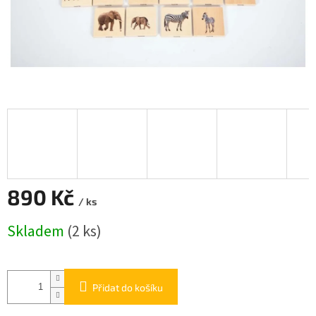
890 Kč
/ ks
Měrná
Skladem
(2 ks)
cena:
Přidat do košíku