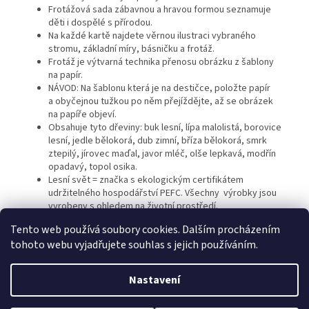
Frotážová sada zábavnou a hravou formou seznamuje
děti i dospělé s přírodou.
Na každé kartě najdete věrnou ilustraci vybraného
stromu, základní míry, básničku a frotáž.
Frotáž je výtvarná technika přenosu obrázku z šablony
na papír.
NÁVOD: Na šablonu která je na destičce, položte papír
a obyčejnou tužkou po něm přejíždějte, až se obrázek
na papíře objeví.
Obsahuje tyto dřeviny: buk lesní, lípa malolistá, borovice
lesní, jedle bělokorá, dub zimní, bříza bělokorá, smrk
ztepilý, jírovec maďal, javor mléč, olše lepkavá, modřín
opadavý, topol osika.
Lesní svět = značka s ekologickým certifikátem
udržitelného hospodářství PEFC. Všechny výrobky jsou
vyrobeny s ohledem na životní prostředí.
Tento web používá soubory cookies. Dalším procházením
tohoto webu vyjadřujete souhlas s jejich používáním.
Z
á
Nastavení
Vytvořil Shoptet
p
a