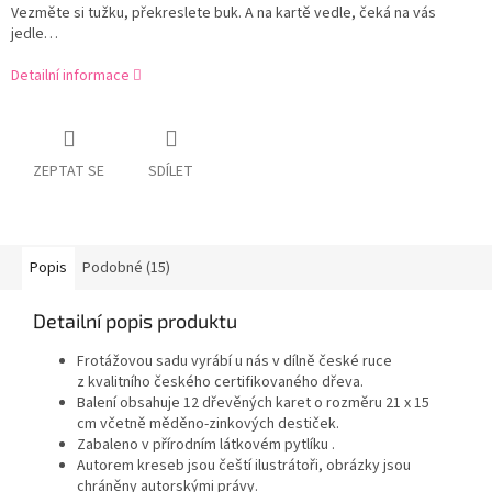
Vezměte si tužku, překreslete buk. A na kartě vedle, čeká na vás
jedle…
Detailní informace
ZEPTAT SE
SDÍLET
Popis
Podobné (15)
Detailní popis produktu
Frotážovou sadu vyrábí u nás v dílně české ruce
z kvalitního českého certifikovaného dřeva.
Balení obsahuje 12 dřevěných karet o rozměru 21 x 15
cm včetně měděno-zinkových destiček.
Zabaleno v přírodním látkovém pytlíku .
Autorem kreseb jsou čeští ilustrátoři, obrázky jsou
chráněny autorskými právy.