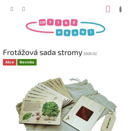
Přejít
NÁKUP
na
obsah
KOŠÍK
Frotážová sada stromy
3006-02
Akce
Novinka