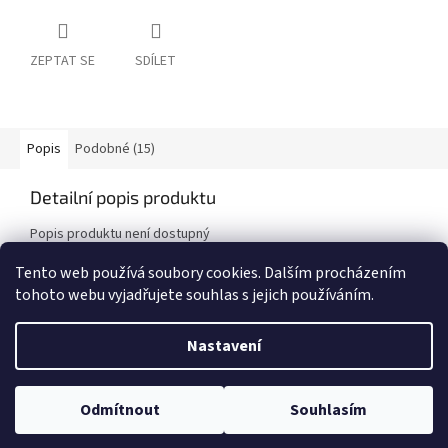
ZEPTAT SE
SDÍLET
Popis
Podobné (15)
Detailní popis produktu
Popis produktu není dostupný
Tento web používá soubory cookies. Dalším procházením
tohoto webu vyjadřujete souhlas s jejich používáním.
Z
á
Nastavení
Vytvořil Shoptet
p
a
t
Odmítnout
Souhlasím
Copyright 2026
Chytré Hraní
. Všechna práva vyhrazena.
í