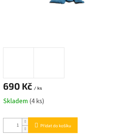
690 Kč
/ ks
Měrná
Skladem
(4 ks)
cena:
Přidat do košíku