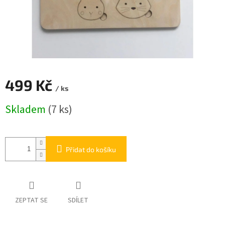
499 Kč
/ ks
Měrná
Skladem
(7 ks)
cena:
Přidat do košíku
ZEPTAT SE
SDÍLET